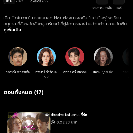
น13+
2022
0:48:08 นาที
รายการของฉัน
แชร์
เมื่อ “โดโนวาน” นายแบบสุด Hot ต้องมาเจอกับ “แปม” ครูโรงเรียน
อนุบาล ที่จับพลัดจับผลูมารับหน้าที่ผู้จัดการและล่ามส่วนตัว ความสัมพันธ์
ของทั้งคู่กำลังไปได้ดี แต่กลับสะดุด! เมื่อแปมเกิดรู้ความลับบางอย่าง
ดูเพิ่มเติม
ของโดโนวาน… สุดท้ายแล้วความสัมพันธ์ของ โดโนวาน และ แปม จะ
สมหวังหรือไม่?
อิชิคาว่า พลาวเด้น
ทิพนารี วีรวัฒโน
ศุภกร ศรีโพธิ์ทอง
แอริน ยุกตะทัต
ภัครมัย
ดม
นัน
ตอนทั้งหมด (17)
ตัวอย่าง โดโนวาน...ที่รัก
0:02:23 นาที