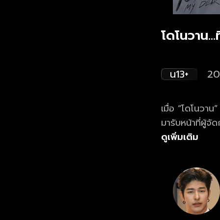
โดโนวาน...ท
น13+
20
เมื่อ “โดโนวาน
มารับหน้าที่ผู้จ
แปมเกิดรู้ควา
ดูเพิ่มเติม
จะสมหวังหรือไม