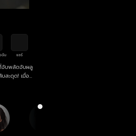
งฉัน
แชร์
่จับพลัดจับผลู
ับสะดุด! เมื่อ
ดโนวาน และ แปม