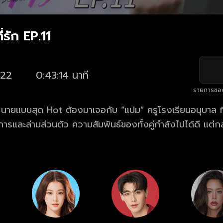
ี่รัก EP.11
22
0:43:14 นาที
รายการขอ
” นายแบบสุด Hot ต้องมาเจอกับ “แปม” ครูโรงเรียนอนุบาล ที
ัดการและล่ามส่วนตัว ความสัมพันธ์ของทั้งคู่กำลังไปได้ดี แต่กล
มลับบางอย่างของโดโนวาน… สุดท้ายแล้วความสัมพันธ์ของ โ
่?