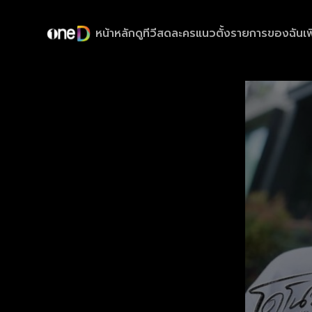
หน้าหลัก
ดูทีวีสด
ละครแนวตั้ง
รายการของฉัน
เพ