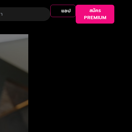
สมัคร
แอป
PREMIUM