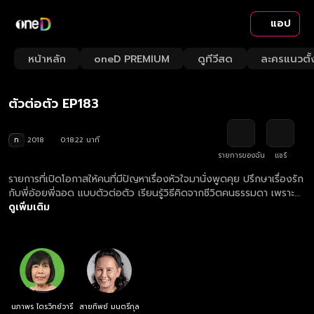
แอป
Play
Playback
Fullsc
Current
0:00
/
Duration
18:22
Mute
1x
หน้าหลัก
oneD PREMIUM
ดูทีวีสด
ละครแนวตั้
Loaded
:
Rate
0.54%
Time
พี่อ้อยพี่ฉอด ตัวต่อตัว 2565
Play
ตัวต่อตัว EP183
Video
ท
2018
0:18:22 นาที
รายการของฉัน
แชร์
รายการที่เปิดโอกาสให้คนที่มีปัญหาเรื่องหัวใจมานั่งพูดคุย ปรึกษาเรื่องรัก
กับพี่อ้อยพี่ฉอด แบบตัวต่อตัว เรียนรู้วิธีคิดจากชีวิตคนธรรมดา เพราะ
ปัญหาความรัก ไม่ต้องเจอทุกเรื่องด้วยตัวเอง แค่รับฟังเรื่องของคนอื่น
ดูเพิ่มเติม
ก็ทำให้เรารู้ว่า เราควรจัดการกับปัญหาความรักอย่างไร?
นภาพร ไตรวิทย์วารี
สายทิพย์ มนตรีกุล