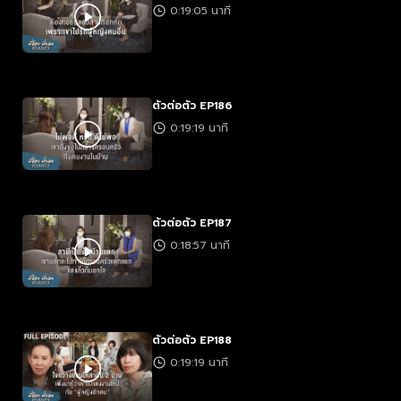
0:19:05 นาที
ตัวต่อตัว EP186
0:19:19 นาที
ตัวต่อตัว EP187
0:18:57 นาที
ตัวต่อตัว EP188
0:19:19 นาที