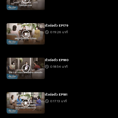
ตัวต่อตัว EP179
0:19:26 นาที
ตัวต่อตัว EP180
0:18:54 นาที
ตัวต่อตัว EP181
0:17:13 นาที