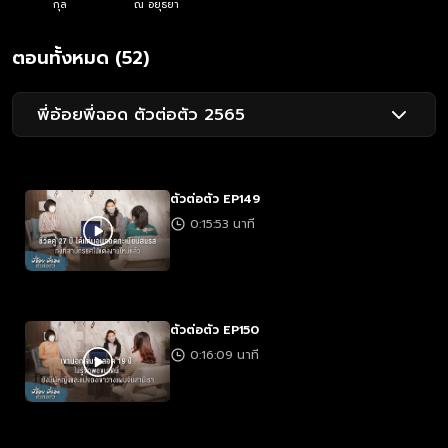
กุล
ณ อยุธยา
ตอนทั้งหมด (52)
พี่อ้อยพี่ฉอด ตัวต่อตัว 2565
ตัวต่อตัว EP149
0:15:53 นาที
ตัวต่อตัว EP150
0:16:09 นาที