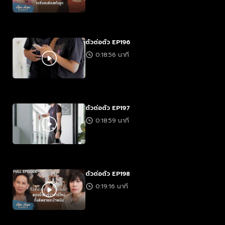
ตัวต่อตัว EP196
0:18:56 นาที
ตัวต่อตัว EP197
0:18:59 นาที
ตัวต่อตัว EP198
0:19:16 นาที