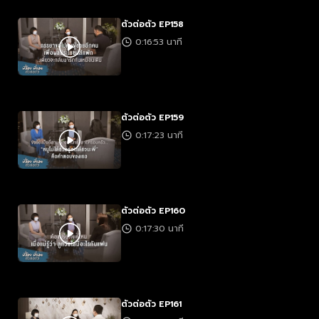
ตัวต่อตัว EP158
0:16:53 นาที
ตัวต่อตัว EP159
0:17:23 นาที
ตัวต่อตัว EP160
0:17:30 นาที
ตัวต่อตัว EP161