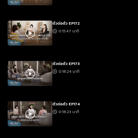
ตัวต่อตัว EP172
0:15:47 นาที
ตัวต่อตัว EP173
0:18:24 นาที
ตัวต่อตัว EP174
0:18:23 นาที