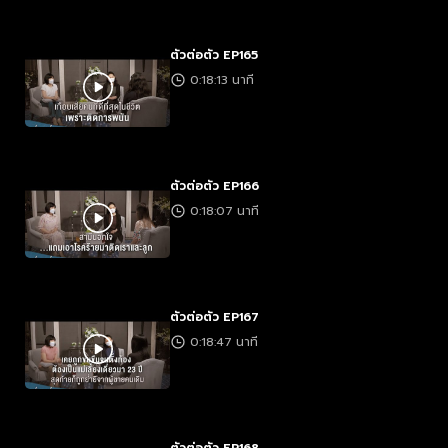
ตัวต่อตัว EP165
0:18:13 นาที
ตัวต่อตัว EP166
0:18:07 นาที
ตัวต่อตัว EP167
0:18:47 นาที