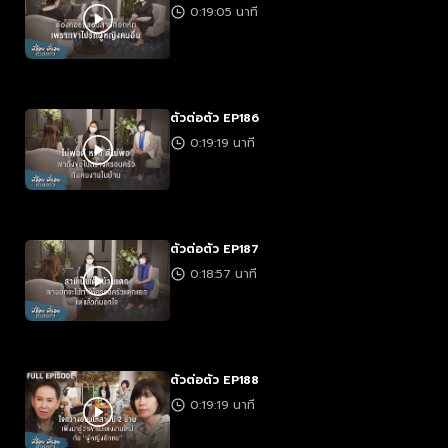
0:19:05 นาที
ตัวต่อตัว EP186
0:19:19 นาที
ตัวต่อตัว EP187
0:18:57 นาที
ตัวต่อตัว EP188
0:19:19 นาที