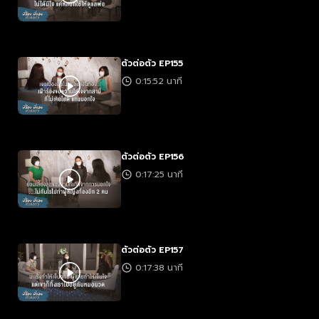
ตัวต่อตัว EP155
0:15:52 นาที
ตัวต่อตัว EP156
0:17:25 นาที
ตัวต่อตัว EP157
0:17:38 นาที