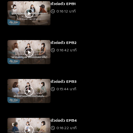
ตัวต่อตัว EP151
0:16:12 นาที
ตัวต่อตัว EP152
0:16:42 นาที
ตัวต่อตัว EP153
0:15:44 นาที
ตัวต่อตัว EP154
0:16:22 นาที