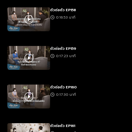
ตัวต่อตัว EP158
0:16:53 นาที
ตัวต่อตัว EP159
0:17:23 นาที
ตัวต่อตัว EP160
0:17:30 นาที
ตัวต่อตัว EP161