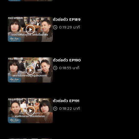
ตัวต่อตัว EP189
0:19:29 นาที
ตัวต่อตัว EP190
0:18:55 นาที
ตัวต่อตัว EP191
0:18:22 นาที