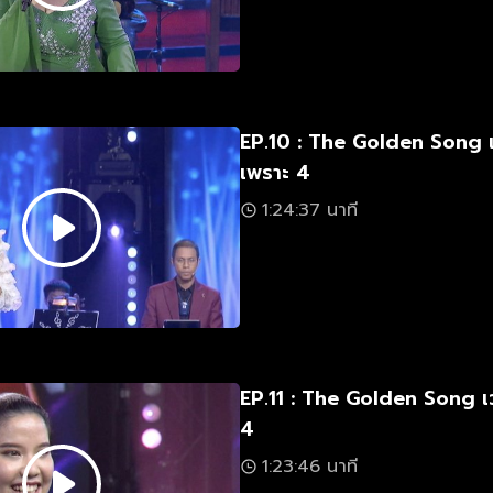
EP.10 : The Golden Song 
เพราะ 4
1:24:37 นาที
EP.11 : The Golden Song เ
4
1:23:46 นาที