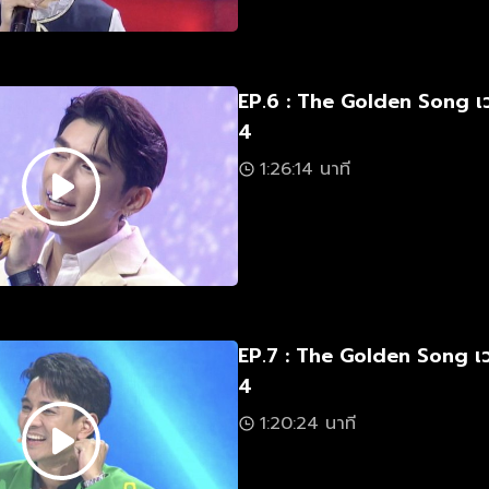
EP.6 : The Golden Song เ
4
1:26:14 นาที
EP.7 : The Golden Song เ
4
1:20:24 นาที