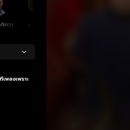
ักดีเทวา
สุวนันท์ คงยิ่ง
นภัทร อินทร์ใจเอื้อ
จักร
ย
ทีเพลงเพราะ