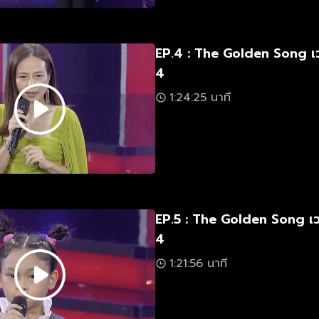
EP.4 : The Golden Song เ
4
1:24:25 นาที
EP.5 : The Golden Song เ
4
1:21:56 นาที