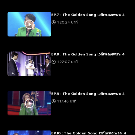
EP.7 : The Golden Song เวทีเพลงเพราะ 4
1:20:24 นาที
EP.8 : The Golden Song เวทีเพลงเพราะ 4
1:22:07 นาที
EP.9 : The Golden Song เวทีเพลงเพราะ 4
1:17:46 นาที
EP.10 : The Golden Song เวทีเพลงเพราะ 4