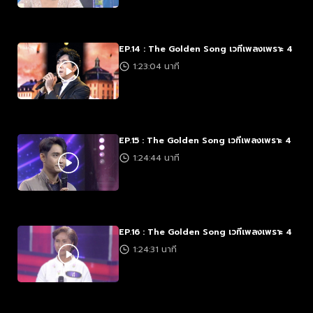
EP.14 : The Golden Song เวทีเพลงเพราะ 4
1:23:04 นาที
EP.15 : The Golden Song เวทีเพลงเพราะ 4
1:24:44 นาที
EP.16 : The Golden Song เวทีเพลงเพราะ 4
1:24:31 นาที