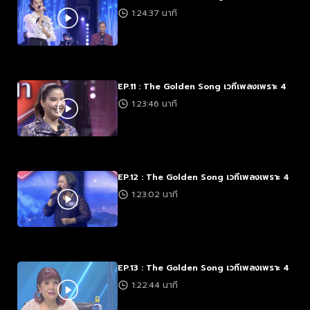
1:24:37 นาที
EP.11 : The Golden Song เวทีเพลงเพราะ 4
1:23:46 นาที
EP.12 : The Golden Song เวทีเพลงเพราะ 4
1:23:02 นาที
EP.13 : The Golden Song เวทีเพลงเพราะ 4
1:22:44 นาที