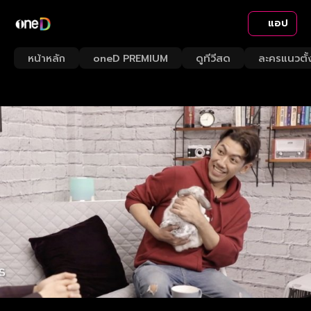
แอป
หน้าหลัก
oneD PREMIUM
ดูทีวีสด
ละครแนวตั้