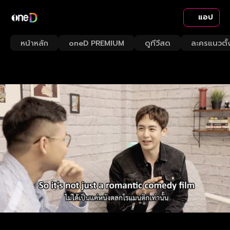
แอป
หน้าหลัก
oneD PREMIUM
ดูทีวีสด
ละครแนวตั้