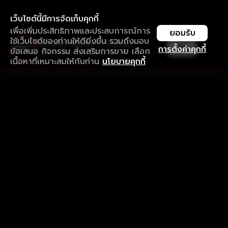
เว็บไซต์นี้มีการจัดเก็บคุกกี้
เพื่อเพิ่มประสิทธิภาพและประสบการณ์การ
ยอมรับ
ใช้เว็บไซต์ของท่านให้ดียิ่งขึ้น รวมถึงมอบ
ใช้งานแอป ลื่นไหลกว่า ไม่มีสะดุด
เปิด
การตั้งค่าคุกกี้
ข้อเสนอ กิจกรรม ส่งเสริมการขาย เลือก
ดาวน์โหลดแอปเพื่อการรับชมที่ดีกว่า
เนื้อหาที่เหมาะสมให้กับท่าน
นโยบายคุกกี้
รับประสบการณ์ที่ดีที่สุดบนแอป
ภาษาไทย
คำถามที่พบบ่อย
แจ้งปัญหาการใช้งาน
ข้อกำหนดและเงื่อนไขการใช้งาน