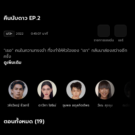
คืนนับดาว EP.2
น13+
2022
0:45:07 นาที
รายการของฉัน
แชร์
“เธอ” คนในความทรงจำ ที่จะทำให้หัวใจของ “เขา” กลับมาส่องสว่างอีก
ครั้ง
ดูเพิ่มเติม
วชิรวิชญ์ ชีวอารี
ดาวิกา โฮร์เน่
จุมพล อดุลกิตติพร
วัชระ สุขชุม
ณฉัตร จั
ตอนทั้งหมด (19)