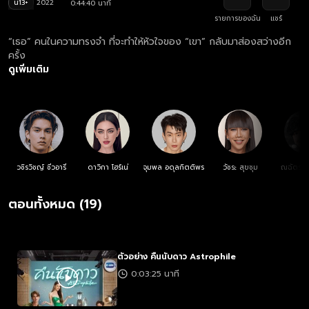
น13+
2022
0:44:40 นาที
รายการของฉัน
แชร์
“เธอ” คนในความทรงจำ ที่จะทำให้หัวใจของ “เขา” กลับมาส่องสว่างอีก
ครั้ง
ดูเพิ่มเติม
วชิรวิชญ์ ชีวอารี
ดาวิกา โฮร์เน่
จุมพล อดุลกิตติพร
วัชระ สุขชุม
ณฉัตร จั
ตอนทั้งหมด (19)
ตัวอย่าง คืนนับดาว Astrophile
0:03:25 นาที