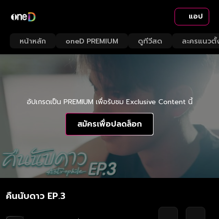
แอป
หน้าหลัก
oneD PREMIUM
ดูทีวีสด
ละครแนวตั้
อัปเกรดเป็น PREMIUM เพื่อรับชม Exclusive Content นี้
สมัครเพื่อปลดล็อก
คืนนับดาว EP.3