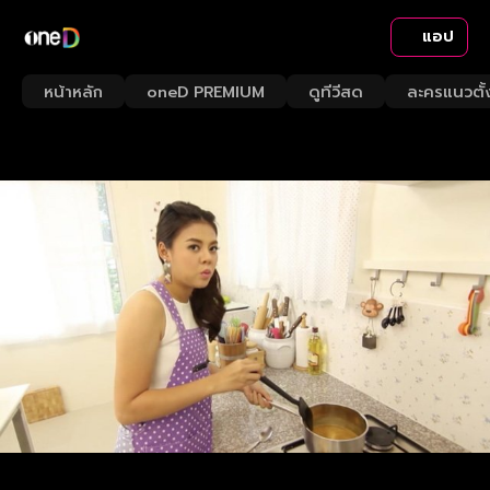
แอป
หน้าหลัก
oneD PREMIUM
ดูทีวีสด
ละครแนวตั้