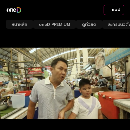
แอป
หน้าหลัก
oneD PREMIUM
ดูทีวีสด
ละครแนวตั้