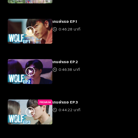
เกมล่าเธอ EP.1
0:46:28 นาที
เกมล่าเธอ EP.2
0:46:38 นาที
เกมล่าเธอ EP.3
PREMIUM
0:44:22 นาที