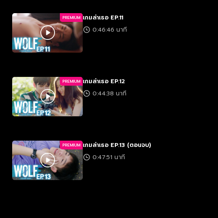
เกมล่าเธอ EP.11
PREMIUM
0:46:46 นาที
เกมล่าเธอ EP.12
PREMIUM
0:44:38 นาที
เกมล่าเธอ EP.13 (ตอนจบ)
PREMIUM
0:47:51 นาที