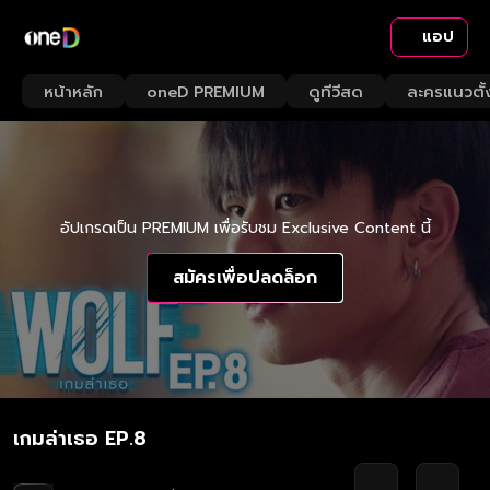
แอป
หน้าหลัก
oneD PREMIUM
ดูทีวีสด
ละครแนวตั้
อัปเกรดเป็น PREMIUM เพื่อรับชม Exclusive Content นี้
สมัครเพื่อปลดล็อก
เกมล่าเธอ EP.8