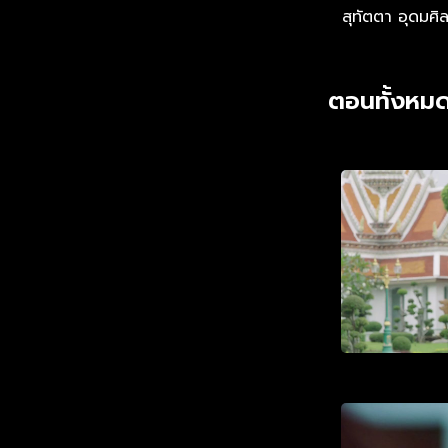
สุทัตตา อุดมศิล
ตอนทั้งหมด