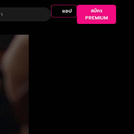
สมัคร
แอป
PREMIUM