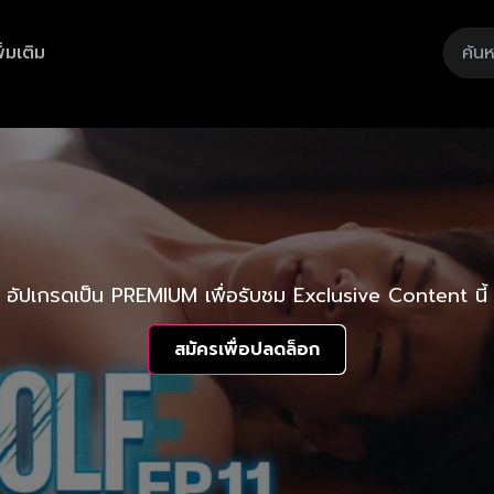
ิ่มเติม
อัปเกรดเป็น PREMIUM เพื่อรับชม Exclusive Content นี้
สมัครเพื่อปลดล็อก