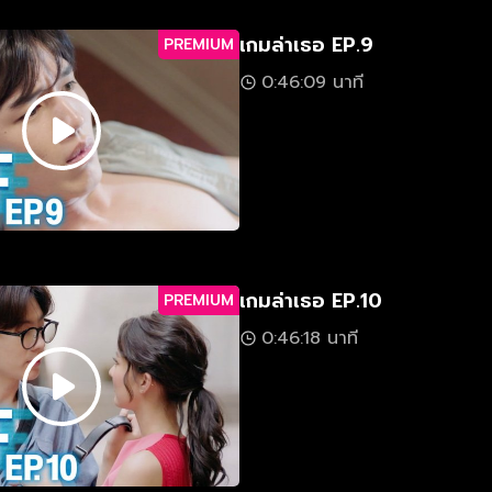
เกมล่าเธอ EP.9
PREMIUM
0:46:09 นาที
เกมล่าเธอ EP.10
PREMIUM
0:46:18 นาที