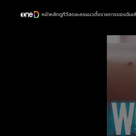
หน้าหลัก
ดูทีวีสด
ละครแนวตั้ง
รายการของฉัน
เพ