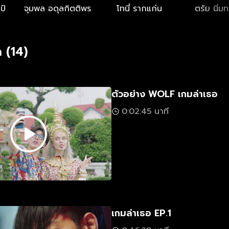
ป์
จุมพล อดุลกิตติพร
โทนี่ รากแก่น
ตรัย นิ่ม
 (14)
ตัวอย่าง WOLF เกมล่าเธอ
0:02:45 นาที
เกมล่าเธอ EP.1