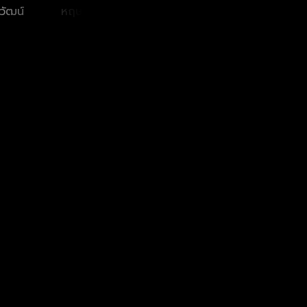
ทวัฒน์
หฤษฎ์ ชีวการุณ
ฐิติภูมิ เตชะอภัย
คณพันธ
คุณ