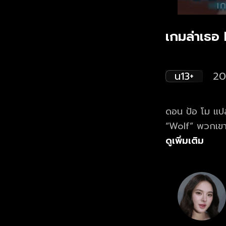
เกมล่าเธอ 
น13+
20
ดอน ป้อ โม แปลน
“Wolf” พวกเขาจ
ภารกิจจีบคนแปล
ดูเพิ่มเติม
รับ” การเล่นเก
ขณะที่บางคนทำไป
ของพวกเขาไปต