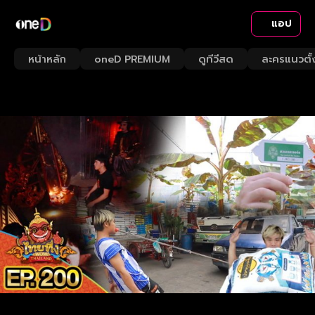
แอป
หน้าหลัก
oneD PREMIUM
ดูทีวีสด
ละครแนวตั้