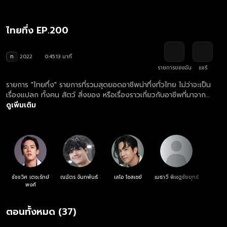
ไทยทึ่ง EP.200
ท
2022
0:45:13 นาที
รายการของฉัน
แชร์
รายการ "ไทยทึ่ง" รายการที่รวมสุดยอดอาชีพน่าทึ่งทั่วไทย ไม่ว่าจะเป็น
เรื่องแปลก ทั้งคน สัตว์ สิ่งของ หรือเรื่องราวเกี่ยวกับอาชีพที่มาจาก
ภูมิปัญญาคนไทย รวมถึงร้านอาหารเด็ด ๆ ไอเดียแปลก และสถานที่สุด
ดูเพิ่มเติม
ทึ่งทั่วไทย
ชัชชวิศ เตชะรักษ์
ณฉัตร จันทพันธ์
เลโอ โซสเซย์
เมธาวี พิเชฐชัยยุทธ์
พงศ์
ตอนทั้งหมด (37)