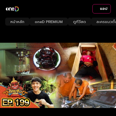
แอป
หน้าหลัก
oneD PREMIUM
ดูทีวีสด
ละครแนวตั้