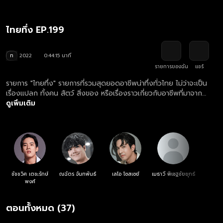
ไทยทึ่ง EP.199
ท
2022
0:44:15 นาที
รายการของฉัน
แชร์
รายการ "ไทยทึ่ง" รายการที่รวมสุดยอดอาชีพน่าทึ่งทั่วไทย ไม่ว่าจะเป็น
เรื่องแปลก ทั้งคน สัตว์ สิ่งของ หรือเรื่องราวเกี่ยวกับอาชีพที่มาจาก
ภูมิปัญญาคนไทย รวมถึงร้านอาหารเด็ด ๆ ไอเดียแปลก และสถานที่สุด
ดูเพิ่มเติม
ทึ่งทั่วไทย
ชัชชวิศ เตชะรักษ์
ณฉัตร จันทพันธ์
เลโอ โซสเซย์
เมธาวี พิเชฐชัยยุทธ์
พงศ์
ตอนทั้งหมด (37)