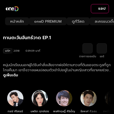
แอป
Playback
/
Mute
หน้าหลัก
oneD PREMIUM
ดูทีวีสด
ละครแนวตั้
Loaded
:
Rate
2.55%
ทานตะวันจันทร์วาด EP.1
น13+
2018
0:39:09 นาที
รายการของฉัน
แชร์
หนุ่มนักเรียนนอกผู้ได้รับคำสั่งเสียจากพ่อให้ตามทวงที่ดินของตระกูลที่ถูก
โกงคืนมา เขาจึงวางแผนปลอมตัวเข้าไปอยู่ในบ้านหญิงสาวที่เขาเคยช่วย
ชีวิตเธอเอาไว้ ระหว่างทำแผนการทวงสิทธิ์ของตนคืน หัวใจก็เริ่มเกิดหวั่น
ดูเพิ่มเติม
ไหวขึ้นมาไม่รู้ตัว
กรณ์ ศิริสรณ์
นพจิรา ฤกษ์ขจร
พงศ์กฤษฏิ์ ศิริเบ็ญ
รัชพงศ์ ทิวะธน
ภคกัญญา