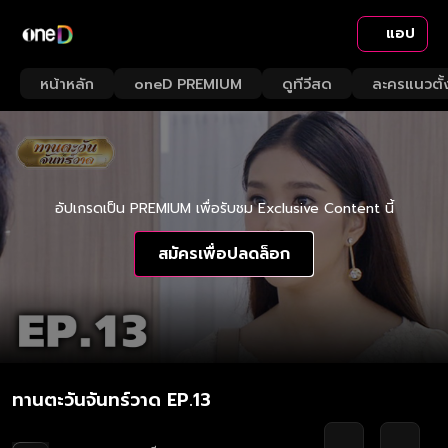
แอป
หน้าหลัก
oneD PREMIUM
ดูทีวีสด
ละครแนวตั้
อัปเกรดเป็น PREMIUM เพื่อรับชม Exclusive Content นี้
สมัครเพื่อปลดล็อก
ทานตะวันจันทร์วาด EP.13