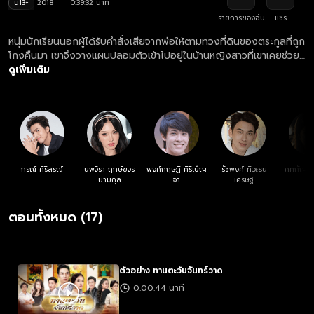
น13+
2018
0:39:32 นาที
รายการของฉัน
แชร์
หนุ่มนักเรียนนอกผู้ได้รับคำสั่งเสียจากพ่อให้ตามทวงที่ดินของตระกูลที่ถูก
โกงคืนมา เขาจึงวางแผนปลอมตัวเข้าไปอยู่ในบ้านหญิงสาวที่เขาเคยช่วย
ชีวิตเธอเอาไว้ ระหว่างทำแผนการทวงสิทธิ์ของตนคืน หัวใจก็เริ่มเกิดหวั่น
ดูเพิ่มเติม
ไหวขึ้นมาไม่รู้ตัว
กรณ์ ศิริสรณ์
นพจิรา ฤกษ์ขจร
พงศ์กฤษฏิ์ ศิริเบ็ญ
รัชพงศ์ ทิวะธน
ภคกัญญา
นามกุล
จา
เศรษฐ์
ย
ตอนทั้งหมด (17)
ตัวอย่าง ทานตะวันจันทร์วาด
0:00:44 นาที