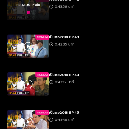
PREMIUM เท่านั้น
0:43:56 นาที
เป็นต่อ2018 EP.43
PREMIUM
0:42:35 นาที
เป็นต่อ2018 EP.44
PREMIUM
0:43:12 นาที
เป็นต่อ2018 EP.45
PREMIUM
0:43:36 นาที