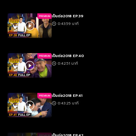
เป็นต่อ2018 EP.39
PREMIUM
0:43:59 นาที
เป็นต่อ2018 EP.40
PREMIUM
0:42:51 นาที
เป็นต่อ2018 EP.41
PREMIUM
0:43:25 นาที
เป็นต่อ2018 EP.42
PREMIUM