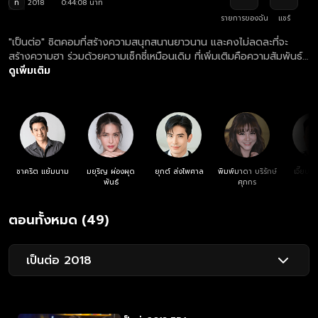
ท
2018
0:44:08 นาที
รายการของฉัน
แชร์
"เป็นต่อ" ซิตคอมที่สร้างความสนุกสนานยาวนาน และคงไม่ลดละที่จะ
สร้างความฮา ร่วมด้วยความเซ็กซี่เหมือนเดิม ที่เพิ่มเติมคือความสัมพันธ์ที่
ยุ่งเหยิง เมื่อพี่ยมมีลูก!!! ความสนุกสุดฮา ความป่วนของ ศักรินทร์-ศักริ
ดูเพิ่มเติม
นทร์ลี่ เรื่องราววุ่น ๆ ของนายเป็นต่อจะเป็นอย่างไร? คู่ป่วน ศักรินทร์-
ศักรินทร์ลี่ จะได้กลับมาครองรักกันอีกครั้งหรือเปล่า?
ชาคริต แย้มนาม
มยุริญ ผ่องผุด
ยุกต์ ส่งไพศาล
พิมพ์มาดา บริรักษ์
เจี๊ยบ เ
พันธ์
ศุภกร
ตอนทั้งหมด (49)
เป็นต่อ 2018