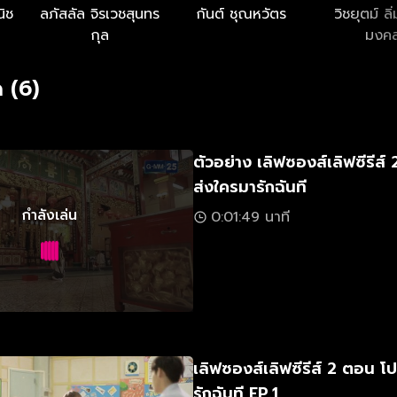
นิช
ลภัสลัล จิรเวชสุนทร
กันต์ ชุณหวัตร
วิชยุตม์ ลิ
กุล
มงค
 (6)
ตัวอย่าง เลิฟซองส์เลิฟซีรีส
ส่งใครมารักฉันที
กำลังเล่น
0:01:49 นาที
เลิฟซองส์เลิฟซีรีส์ 2 ตอน 
รักฉันที EP.1