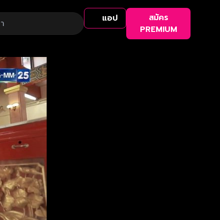
สมัคร
แอป
PREMIUM