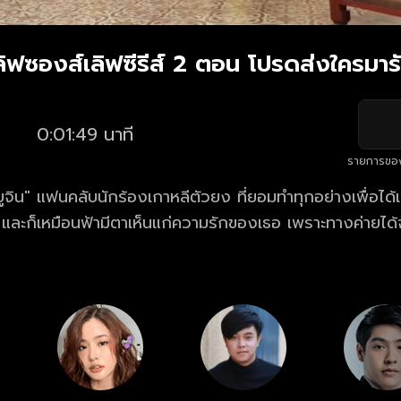
ลิฟซองส์เลิฟซีรีส์ 2 ตอน โปรดส่งใครมารั
0:01:49 นาที
รายการขอ
ูจิน" แฟนคลับนักร้องเกาหลีตัวยง ที่ยอมทำทุกอย่างเพื่อได้เข
อ และก็เหมือนฟ้ามีตาเห็นแก่ความรักของเธอ เพราะทางค่ายไ
สำหรับผู้ชนะก็คือ การได้ใกล้ชิดกับ เอริค นั่นเอง เธอจึง บังค
กับเธอด้วย และตามด้วยสมาชิกวง ที่มีทั้ง อิ๊ค แทน และเคนน
้ฝันของเธอเป็นจริง งานนี้ ยูจินจะมาเล่นๆไม่ได้แล้วหละสิ