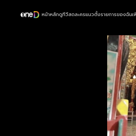
หน้าหลัก
ดูทีวีสด
ละครแนวตั้ง
รายการของฉัน
เพ