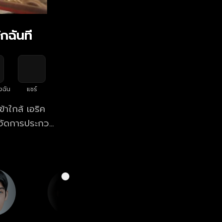
กฉันที
งฉัน
แชร์
้าใกล้ เอริค
ด้จัดการประกวด
ัญเชิงขู่เข็นให้
ี่ จนกลายเป็น