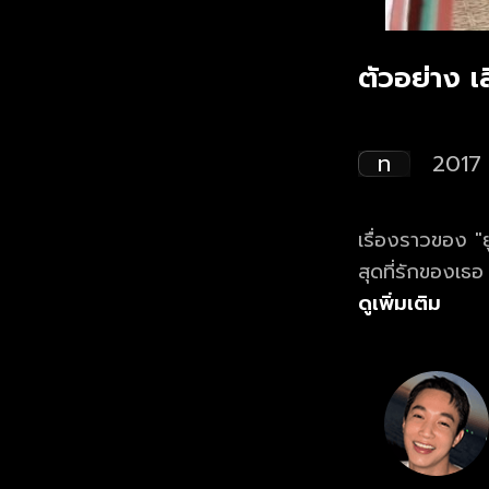
ตัวอย่าง เ
ท
2017
เรื่องราวของ "ย
สุดที่รักของเธ
ดนตรี และรางวัล
ดูเพิ่มเติม
"เจ็ท" มาร่วมวง
J.E.T.K. เพื่อให