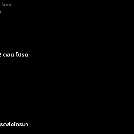
่มรัตนะ
ภีมพล พาณิชย์
นริลญา กุลมงคล
กัญญ
ล
ธำรง
เพชร
์ 2 ตอน โปรด
โปรดส่งใครมา