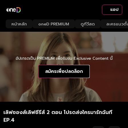
แอป
หน้าหลัก
oneD PREMIUM
ดูทีวีสด
ละครแนวตั้
อัปเกรดเป็น PREMIUM เพื่อรับชม Exclusive Content นี้
สมัครเพื่อปลดล็อก
เลิฟซองส์เลิฟซีรีส์ 2 ตอน โปรดส่งใครมารักฉันที
EP.4