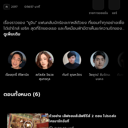
ท
2017
0:56:57 นาที
รายการของฉัน
แชร์
เรื่องราวของ "ยูจิน" แฟนคลับนักร้องเกาหลีตัวยง ที่ยอมทำทุกอย่างเพื่อ
ได้เข้าใกล้ เอริค สุดที่รักของเธอ และก็เหมือนฟ้ามีตาเห็นแก่ความรักของ
เธอ เพราะทางค่ายได้จัดการประกวดดนตรี และรางวัลสำหรับผู้ชนะก็คือ
ดูเพิ่มเติม
การได้ใกล้ชิดกับ เอริค นั่นเอง เธอจึง บังคัญเชิงขู่เข็นให้ "เจ็ท" มาร่วมวง
กับเธอด้วย และตามด้วยสมาชิกวง ที่มีทั้ง อิ๊ค แทน และเคนนี่ จนกลาย
เป็น J.E.T.K. เพื่อให้ฝันของเธอเป็นจริง งานนี้ ยูจินจะมาเล่นๆไม่ได้แล้ว
หละสิ
เรืองฤทธิ์ ศิริพานิช
ลภัสลัล จิรเวช
กันต์ ชุณหวัตร
วิชยุตม์ ลิ่มรัตนะ
ภีมพล พ
สุนทรกุล
มงคล
ธำ
ตอนทั้งหมด (6)
ตัวอย่าง เลิฟซองส์เลิฟซีรีส์ 2 ตอน โปรดส่ง
ใครมารักฉันที