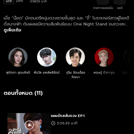
น13+
2019
0:58:59 นาที
รายการของฉัน
แชร์
เมื่อ “น๊อต” นักดนตรีหนุ่มดวงซวยขั้นสุด และ “จี๋” โบรกเกอร์สาวผู้โชคดี
ดั่งนางฟ้า ดันเผลอมีความสัมพันธ์แบบ One Night Stand จนดวงชะตา
สลับขั้วกันอย่างสิ้นเชิง! จากชีวิตสุดปังของจี๋พังพินาศในพริบตา ส่วนน๊อ
ดูเพิ่มเติม
ตกลับกลายเป็นคนดวงดีจนวงดนตรีดังชั่วข้ามคืน ทางเดียวที่จี๋จะทวง
คืนโชคชะตามาได้ คือเธอต้องหาทางมีอะไรกับน๊อตอีกครั้ง ปฏิบัติการรุก
คืบประชิดตัวสุดป่วนจึงเริ่มต้นขึ้น!
สุทัตตา อุดมศิลป์
พีรวัส แสงโพธิรัตน์
ปุริม รัตนเรือง
หฤษฎ์ ชีวการุณ
สุพิชชา
วัฒนา
พง
ตอนทั้งหมด (11)
แผนรักสลับดวง EP.1
0:56:39 นาที