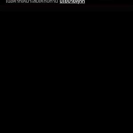
เนื้อหาที่เหมาะสมให้กับท่าน
นโยบายคุกกี้
รับประสบการณ์ที่ดีที่สุดบนแอป
ภาษาไทย
คำถามที่พบบ่อย
แจ้งปัญหาการใช้งาน
ข้อกำหนดและเงื่อนไขการใช้งาน
นโยบายความเป็นส่วนตัว
ติดตามเรา
Version 8.1.0