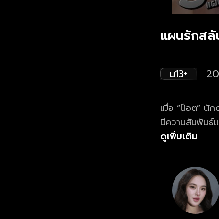
แผนรักสลั
น13+
20
เมื่อ “น๊อต” นั
มีความสัมพันธ์
ของจี๋พังพินาศ
ดูเพิ่มเติม
เดียวที่จี๋จะทว
ประชิดตัวสุดป่วน