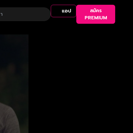
สมัคร
แอป
PREMIUM