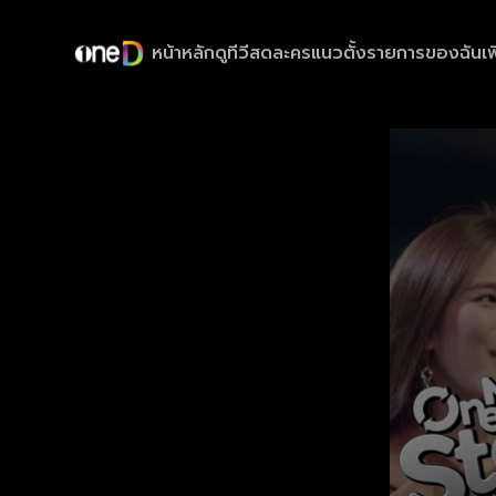
หน้าหลัก
ดูทีวีสด
ละครแนวตั้ง
รายการของฉัน
เพ