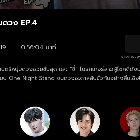
บดวง EP.4
19
0:56:04 นาที
รายการขอ
กดนตรีหนุ่มดวงซวยขั้นสุด และ “จี๋” โบรกเกอร์สาวผู้โชคดีดั่
แบบ One Night Stand จนดวงชะตาสลับขั้วกันอย่างสิ้นเชิง!
ในพริบตา ส่วนน๊อตกลับกลายเป็นคนดวงดีจนวงดนตรีดังชั่ว
งคืนโชคชะตามาได้ คือเธอต้องหาทางมีอะไรกับน๊อตอีกครั้ง ปฏิ
จึงเริ่มต้นขึ้น!