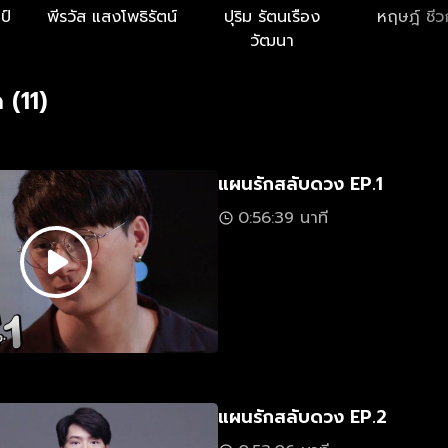
ป์
พีรวัส แสงโพธิรัตน์
ปุริม รัตนเรือง
หฤษฎ์ ชีว
วัฒนา
 (11)
แผนรักสลับดวง EP.1
0:56:39 นาที
แผนรักสลับดวง EP.2