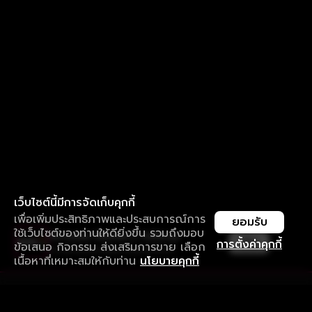
เว็บไซต์นี้มีการจัดเก็บคุกกี้
เพื่อเพิ่มประสิทธิภาพและประสบการณ์การ
ยอมรับ
ใช้เว็บไซต์ของท่านให้ดียิ่งขึ้น รวมถึงมอบ
ใช้งานแอป ลื่นไหลกว่า ไม่มีสะดุด
เปิด
การตั้งค่าคุกกี้
ข้อเสนอ กิจกรรม ส่งเสริมการขาย เลือก
ดาวน์โหลดแอปเพื่อการรับชมที่ดีกว่า
เนื้อหาที่เหมาะสมให้กับท่าน
นโยบายคุกกี้
รับประสบการณ์ที่ดีที่สุดบนแอป