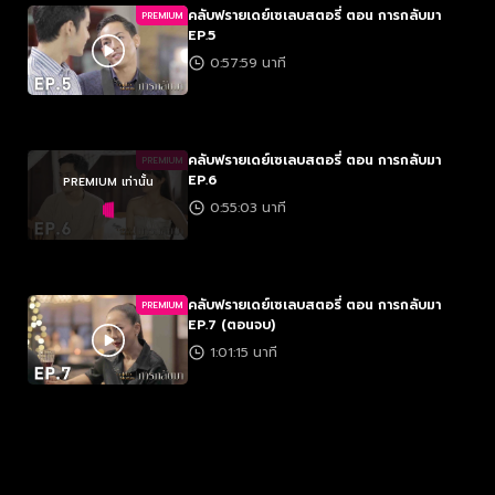
คลับฟรายเดย์เซเลบสตอรี่ ตอน การกลับมา
PREMIUM
EP.5
0:57:59 นาที
คลับฟรายเดย์เซเลบสตอรี่ ตอน การกลับมา
PREMIUM
EP.6
PREMIUM เท่านั้น
0:55:03 นาที
คลับฟรายเดย์เซเลบสตอรี่ ตอน การกลับมา
PREMIUM
EP.7 (ตอนจบ)
1:01:15 นาที