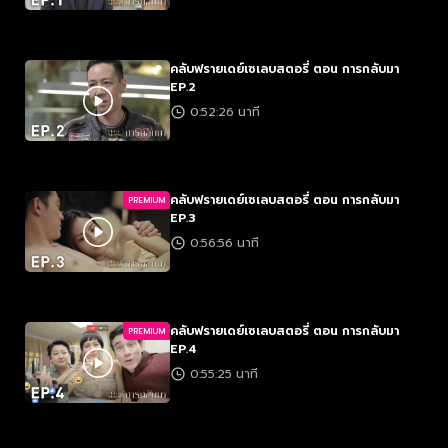
คลับฟรายเดย์เซเลบสตอรี่ ตอน การกลับมา
EP.2
0:52:26 นาที
คลับฟรายเดย์เซเลบสตอรี่ ตอน การกลับมา
PREMIUM
EP.3
0:56:56 นาที
คลับฟรายเดย์เซเลบสตอรี่ ตอน การกลับมา
PREMIUM
EP.4
0:55:25 นาที