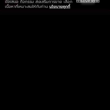
เปิด
การตั้งค่าคุกกี้
ข้อเสนอ กิจกรรม ส่งเสริมการขาย เลือก
ดาวน์โหลดแอปเพื่อการรับชมที่ดีกว่า
เนื้อหาที่เหมาะสมให้กับท่าน
นโยบายคุกกี้
รับประสบการณ์ที่ดีที่สุดบนแอป
ภาษาไทย
คำถามที่พบบ่อย
แจ้งปัญหาการใช้งาน
ข้อกำหนดและเงื่อนไขการใช้งาน
นโยบายความเป็นส่วนตัว
ติดตามเรา
Version 8.1.0