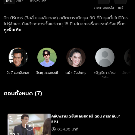
น13+
2017
0:55:25 นาที
รายการของฉัน
แชร์
นิจ นิรันดร์ (วิลลี่ แมคอินทอช) อดีตดาราดังยุค 90 ที่ในยุคนั้นไม่มีใคร
ไม่รู้จักเขา นิจเข้าวงการตั้งแต่อายุ 18 ปี เล่นละครเรื่องแรกก็ดังเปรี้ยง
ปร้าง และละครของเขาก็ยังเป็นตำนานละครที่ทำเรตติ้งได้สูงสุดใน
ดูเพิ่มเติม
ประวัติศาสตร์ละครไทยด้วย แต่ช่วงนั้นเขายังเด็ก จึงใช้ชีวิตด้วยความคึก
คะนอง แผลงฤทธิ์ไว้ตามกองถ่าย มาสายบ้าง กลับก่อนบ้าง จนเป็นที่ร่ำ
ลือในวงการว่าทำงานยาก ไม่ว่าจะผู้จัด ผู้กำกับ ก็ไม่ค่อยอยากจะทำงาน
ด้วย ทำให้เขาโดนหมายหัวจากทุกคนว่า ถ้าตกเมื่อไหร่ก็พร้อมจะเหยียบซ้ำ
ทันที นอกจากเรื่องงานนิจ ยังมีเรื่องผู้หญิงให้ทุกคนพูดถึง ชาลี (เอมี่
กลิ่นประทุม) ดาราตัวประกอบไม่ได้เด่นดังมาก แต่เป็นคนนิสัยดี มีวินัย
ซึ่งจะต่างกับนิจแทบทุกอย่าง แต่เธอก็ยอมคบกับนิจแบบลับๆ คอยดูแล
วิลลี่ แมคอินทอช
จิรายุ ละอองมณี
เอมี่ กลิ่นประทุม
ณัฏฐธิดา ดำรง
เพ็ญพักตร
เขามาตลอดหลายปีด้วยกัน
วิเศษ
ตอนทั้งหมด (7)
คลับฟรายเดย์เซเลบสตอรี่ ตอน การกลับมา
EP.1
0:54:30 นาที