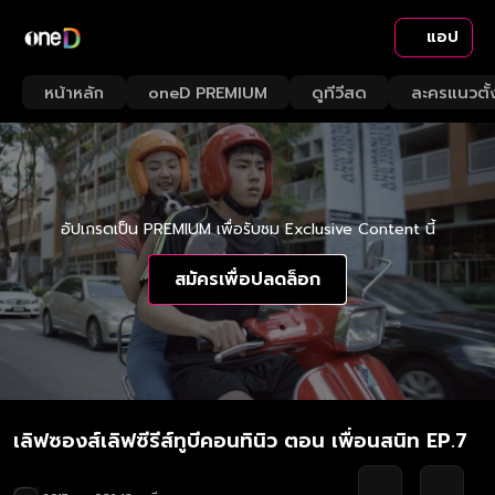
แอป
หน้าหลัก
oneD PREMIUM
ดูทีวีสด
ละครแนวตั้
อัปเกรดเป็น PREMIUM เพื่อรับชม Exclusive Content นี้
สมัครเพื่อปลดล็อก
เลิฟซองส์เลิฟซีรีส์ทูบีคอนทินิว ตอน เพื่อนสนิท EP.7