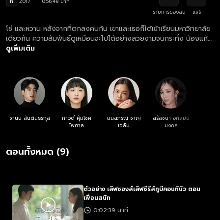
ท
2017
0:56:48 นาที
รายการของฉัน
แชร์
โซ่ และหวาน หลังจากที่ตกลงคบกัน เขาและเธอก็ได้เข้าเรียนมหาวิทยาลัย
เดียวกัน ความสัมพันธ์ดูเหมือนจะไปได้อย่างสวยงามจนกระทั่ง น้องแก้ว
ก้าวเข้ามาทำให้ความรักของทั้งสองสั่นคลอน แต่ก็ยังมี ปอ จิ้ง และ ไก๋
ดูเพิ่มเติม
คอยช่วยเหลืออยู่อย่างใกล้ชิด
ชานน สันตินธรกุล
ภาวดี คุ้มโชค
มนสภรณ์ ชาญ
สรัลชนา อภิสมัย
ไพศาล
เฉลิม
มงคล
ตอนทั้งหมด (9)
ตัวอย่าง เลิฟซองส์เลิฟซีรีส์ทูบีคอนทินิว ตอน
เพื่อนสนิท
0:02:39 นาที