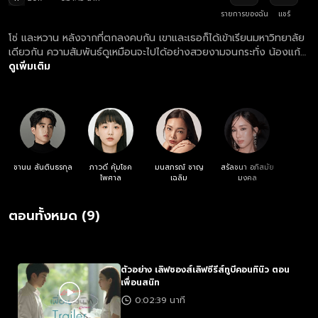
รายการของฉัน
แชร์
โซ่ และหวาน หลังจากที่ตกลงคบกัน เขาและเธอก็ได้เข้าเรียนมหาวิทยาลัย
เดียวกัน ความสัมพันธ์ดูเหมือนจะไปได้อย่างสวยงามจนกระทั่ง น้องแก้ว
ก้าวเข้ามาทำให้ความรักของทั้งสองสั่นคลอน แต่ก็ยังมี ปอ จิ้ง และ ไก๋
ดูเพิ่มเติม
คอยช่วยเหลืออยู่อย่างใกล้ชิด
ชานน สันตินธรกุล
ภาวดี คุ้มโชค
มนสภรณ์ ชาญ
สรัลชนา อภิสมัย
ไพศาล
เฉลิม
มงคล
ตอนทั้งหมด (9)
ตัวอย่าง เลิฟซองส์เลิฟซีรีส์ทูบีคอนทินิว ตอน
เพื่อนสนิท
0:02:39 นาที