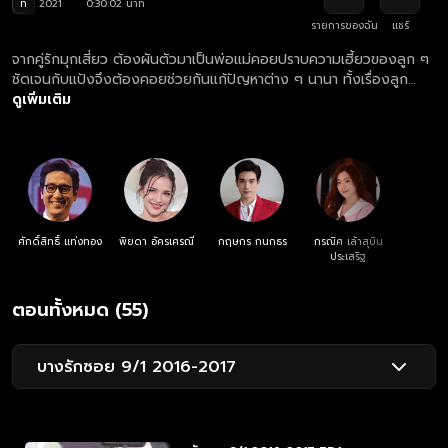
ท
2021
0:30:02 นาที
รายการของฉัน
แชร์
จากคู่รักมุกเสี่ยว ต้องผันตัวมาเป็นพ่อแม่คอยปราบความเฮี้ยวของลูก ๆ
ชัดเจนกับแป้งจึงต้องคอยช่วยกันแก้ปัญหาต่าง ๆ นานา ทั้งเรื่องลูก
เรื่องงาน ที่พากันบานปลายกลายเป็นปัญหาระดับชาติ ในขณะที่ชัดแจ้ง
ดูเพิ่มเติม
และแป้งหอมก็ต้องผจญกับปัญหาหัวใจวัยสะรุ่น
ศักดิ์สิทธิ์ แท่งทอง
พิยดา อัครเศรณี
กฤษกร กนกธร
กรณิศ เล้าสุบิน
ประเสริฐ
ตอนทั้งหมด (55)
บางรักซอย 9/1 2016-2017