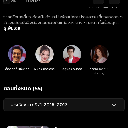
ท
2021
0:30:21 นาที
รายการของฉัน
แชร์
จากคู่รักมุกเสี่ยว ต้องผันตัวมาเป็นพ่อแม่คอยปราบความเฮี้ยวของลูก ๆ
ชัดเจนกับแป้งจึงต้องคอยช่วยกันแก้ปัญหาต่าง ๆ นานา ทั้งเรื่องลูก
เรื่องงาน ที่พากันบานปลายกลายเป็นปัญหาระดับชาติ ในขณะที่ชัดแจ้ง
ดูเพิ่มเติม
และแป้งหอมก็ต้องผจญกับปัญหาหัวใจวัยสะรุ่น
ศักดิ์สิทธิ์ แท่งทอง
พิยดา อัครเศรณี
กฤษกร กนกธร
กรณิศ เล้าสุบิน
ประเสริฐ
ตอนทั้งหมด (55)
บางรักซอย 9/1 2016-2017