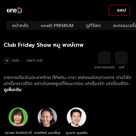
แอป
Playback
/
Mute
หน้าหลัก
oneD PREMIUM
ดูทีวีสด
ละครแนวตั้
Loaded
:
Rate
1.66%
Club Friday Show หมู พงษ์เทพ
ท
2019
1:06:17 นาที
รายการของฉัน
แชร์
รายการเดียวในประเทศไทย ที่ศิลปิน ดารา เหล่าคนดังทุกวงการ ต่างไว้ใจ
เล่าเรื่องราวชีวิต อย่างไม่เคยพูดที่ไหนมาก่อน เล่าเรื่องรัก เล่าเรื่องชีวิต
จากก้นบึ้งของหัวใจ เพราะเป็นที่เดียวที่ให้ความรู้สึกปลอดภัยที่จะเล่า อุ่น
ดูเพิ่มเติม
ใจที่จะบอก "ให้เราได้เรียนรู้วิธีคิด จากชีวิตคนดัง"
นภาพร ไตรวิทย์วารี
สายทิพย์ มนตรีกุล
ภูวนาท คุนผลิน