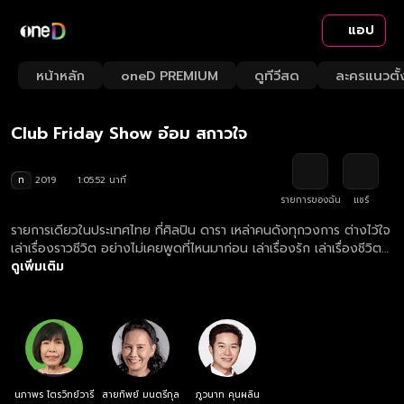
แอป
Playback
/
Mute
หน้าหลัก
oneD PREMIUM
ดูทีวีสด
ละครแนวตั้
Loaded
:
Rate
1.52%
Club Friday Show อ๋อม สกาวใจ
ท
2019
1:05:52 นาที
รายการของฉัน
แชร์
รายการเดียวในประเทศไทย ที่ศิลปิน ดารา เหล่าคนดังทุกวงการ ต่างไว้ใจ
เล่าเรื่องราวชีวิต อย่างไม่เคยพูดที่ไหนมาก่อน เล่าเรื่องรัก เล่าเรื่องชีวิต
จากก้นบึ้งของหัวใจ เพราะเป็นที่เดียวที่ให้ความรู้สึกปลอดภัยที่จะเล่า อุ่น
ดูเพิ่มเติม
ใจที่จะบอก "ให้เราได้เรียนรู้วิธีคิด จากชีวิตคนดัง"
นภาพร ไตรวิทย์วารี
สายทิพย์ มนตรีกุล
ภูวนาท คุนผลิน