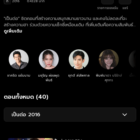
ท
2016
0:43:28 นาที
รายการของฉัน
แชร์
"เป็นต่อ" ซิตคอมที่สร้างความสนุกสนานยาวนาน และคงไม่ลดละที่จะ
สร้างความฮา ร่วมด้วยความเซ็กซี่เหมือนเดิม ที่เพิ่มเติมคือความสัมพันธ์ที่
ยุ่งเหยิง เมื่อพี่ยมมีลูก!!! ความสนุกสุดฮา ความป่วนของ ศักรินทร์-ศักริ
ดูเพิ่มเติม
นทร์ลี่ เรื่องราววุ่น ๆ ของนายเป็นต่อจะเป็นอย่างไร? คู่ป่วน ศักรินทร์-
ศักรินทร์ลี่ จะได้กลับมาครองรักกันอีกครั้งหรือเปล่า?
ชาคริต แย้มนาม
มยุริญ ผ่องผุด
ยุกต์ ส่งไพศาล
พิมพ์มาดา บริรักษ์
เจี๊ยบ เ
พันธ์
ศุภกร
ตอนทั้งหมด (40)
เป็นต่อ 2016