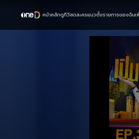
หน้าหลัก
ดูทีวีสด
ละครแนวตั้ง
รายการของฉัน
เพ