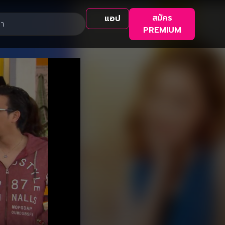
สมัคร
แอป
PREMIUM