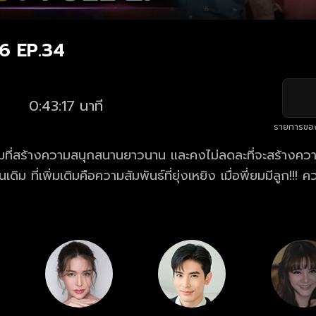
16 EP.34
0:43:17 นาที
รายการขอ
อมที่สร้างความสนุกสนานยาวนาน และคงไม่ลดละที่จะสร้างคว
ม ที่เพิ่มเติมคือความสัมพันธ์ที่ยุ่งเหยิง เมื่อพี่ยมมีลูก!!! ความสนุกสุดฮา
รินทร์-ศักรินทร์ลี่ เรื่องราววุ่น ๆ ของนายเป็นต่อจะเป็นอย่
นทร์ลี่ จะได้กลับมาครองรักกันอีกครั้งหรือเปล่า?