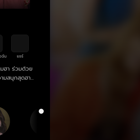
งฉัน
แชร์
ามฮา ร่วมด้วย
างไร? คู่ป่วน