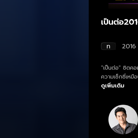
เป็นต่อ20
ท
2016
"เป็นต่อ" ซิตค
ความเซ็กซี่เหมือนเดิ
ความป่วนของ ศัก
ดูเพิ่มเติม
ศักรินทร์-ศักริ