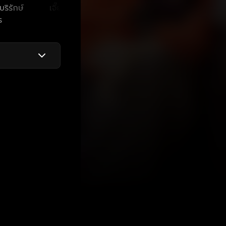
ริรักษ์
เจี๊ยบ เชิญยิ้ม
วิชุดา พินดั้ม
กิตติ เ
ร