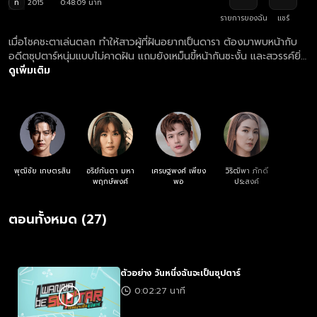
ท
2015
0:48:09 นาที
รายการของฉัน
แชร์
เมื่อโชคชะตาเล่นตลก ทำให้สาวผู้ที่ฝันอยากเป็นดารา ต้องมาพบหน้ากับ
อดีตซุปตาร์หนุ่มแบบไม่คาดฝัน แถมยังเหม็นขี้หน้ากันซะงั้น และสวรรค์ยิ่ง
เล่นตลก เมื่อเขาคนนั้น ดันเป็นเจ้าของบ้านคนใหม่ของเธอ!?
ดูเพิ่มเติม
พุฒิชัย เกษตรสิน
อริย์กันตา มหา
เศรษฐพงศ์ เพียง
วิริฒิพา ภักดี
พฤกษ์พงศ์
พอ
ประสงค์
ตอนทั้งหมด (27)
ตัวอย่าง วันหนึ่งฉันจะเป็นซุปตาร์
0:02:27 นาที