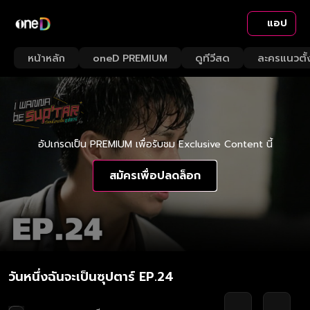
แอป
หน้าหลัก
oneD PREMIUM
ดูทีวีสด
ละครแนวตั้
อัปเกรดเป็น PREMIUM เพื่อรับชม Exclusive Content นี้
สมัครเพื่อปลดล็อก
วันหนึ่งฉันจะเป็นซุปตาร์ EP.24