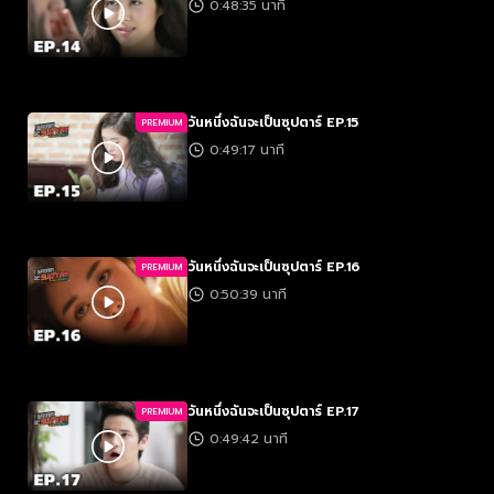
0:48:35 นาที
วันหนึ่งฉันจะเป็นซุปตาร์ EP.15
PREMIUM
0:49:17 นาที
วันหนึ่งฉันจะเป็นซุปตาร์ EP.16
PREMIUM
0:50:39 นาที
วันหนึ่งฉันจะเป็นซุปตาร์ EP.17
PREMIUM
0:49:42 นาที