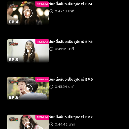
วันหนึ่งฉันจะเป็นซุปตาร์ EP4
PREMIUM
0:47:18 นาที
วันหนึ่งฉันจะเป็นซุปตาร์ EP.5
PREMIUM
0:45:16 นาที
วันหนึ่งฉันจะเป็นซุปตาร์ EP.6
PREMIUM
0:45:54 นาที
วันหนึ่งฉันจะเป็นซุปตาร์ EP.7
PREMIUM
0:44:42 นาที