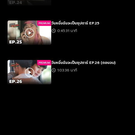
วันหนึ่งฉันจะเป็นซุปตาร์ EP.25
PREMIUM
0:45:31 นาที
วันหนึ่งฉันจะเป็นซุปตาร์ EP.26 (ตอนจบ)
PREMIUM
1:03:36 นาที