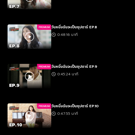
วันหนึ่งฉันจะเป็นซุปตาร์ EP.8
PREMIUM
0:48:16 นาที
วันหนึ่งฉันจะเป็นซุปตาร์ EP.9
PREMIUM
0:45:24 นาที
วันหนึ่งฉันจะเป็นซุปตาร์ EP.10
PREMIUM
0:47:55 นาที