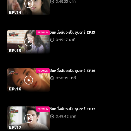
0:48:35 นาที
วันหนึ่งฉันจะเป็นซุปตาร์ EP.15
PREMIUM
0:49:17 นาที
วันหนึ่งฉันจะเป็นซุปตาร์ EP.16
PREMIUM
0:50:39 นาที
วันหนึ่งฉันจะเป็นซุปตาร์ EP.17
PREMIUM
0:49:42 นาที