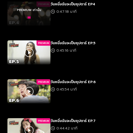
วันหนึ่งฉันจะเป็นซุปตาร์ EP4
PREMIUM
PREMIUM เท่านั้น
0:47:18 นาที
วันหนึ่งฉันจะเป็นซุปตาร์ EP.5
PREMIUM
0:45:16 นาที
วันหนึ่งฉันจะเป็นซุปตาร์ EP.6
PREMIUM
0:45:54 นาที
วันหนึ่งฉันจะเป็นซุปตาร์ EP.7
PREMIUM
0:44:42 นาที