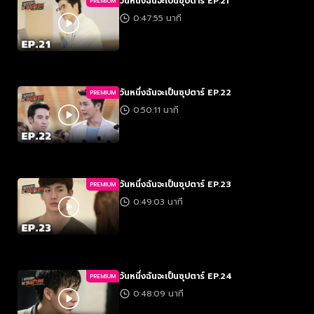
วันหนึ่งฉันจะเป็นซุปตาร์ EP.21
PREMIUM
0:47:55 นาที
วันหนึ่งฉันจะเป็นซุปตาร์ EP.22
PREMIUM
0:50:11 นาที
วันหนึ่งฉันจะเป็นซุปตาร์ EP.23
PREMIUM
0:49:03 นาที
วันหนึ่งฉันจะเป็นซุปตาร์ EP.24
PREMIUM
0:48:09 นาที