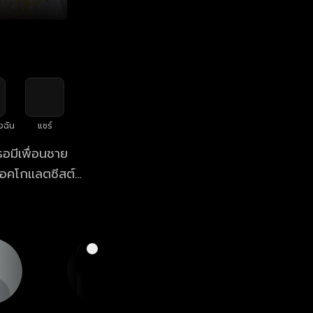
งฉัน
แชร์
อมีเพื่อนชาย
ช็อคโกแลตซีสต์
ิจออกตามหาชาย