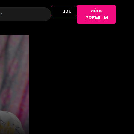
สมัคร
แอป
PREMIUM