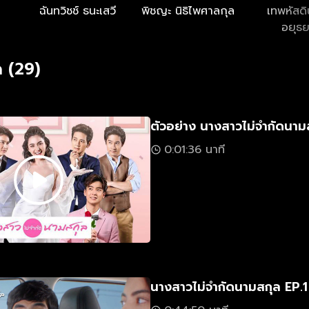
ฉันทวิชช์ ธนะเสวี
พิชญะ นิธิไพศาลกุล
เทพหัสด
อยุธ
 (29)
ตัวอย่าง นางสาวไม่จำกัดนาม
0:01:36 นาที
นางสาวไม่จำกัดนามสกุล EP.1