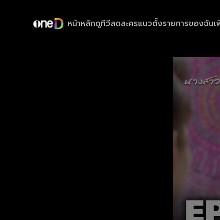
หน้าหลัก
ดูทีวีสด
ละครแนวตั้ง
รายการของฉัน
เพ