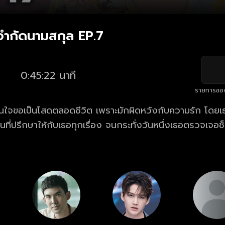
จำกัดนามสกุล EP.7
0:45:22 นาที
รายการขอ
ินใจขอเป็นโสดตลอดชีวิต เพราะมักผิดหวังกับความรัก โดยเธ
นที่ปรึกษาให้กับเธอทุกเรื่อง จนกระทั่งวันหนึ่งเธอตรวจเจอ
ีเดียวที่จะทำให้เธอหายขาดได้นั้น คือ เธอจะต้องมีลูก ภารก
ม เพื่อมาแต่งงานให้เร็วที่สุดจึงเริ่มต้นขึ้น!