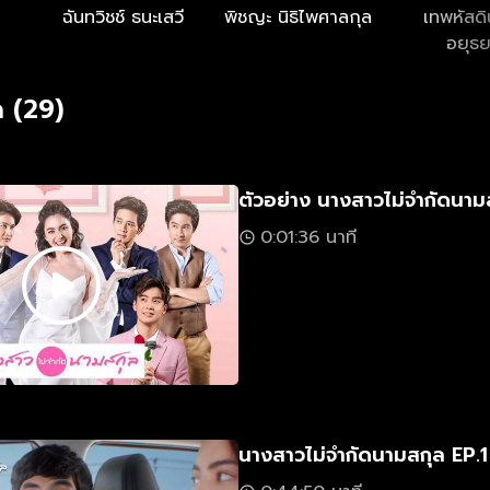
ฉันทวิชช์ ธนะเสวี
พิชญะ นิธิไพศาลกุล
เทพหัสด
อยุธ
 (29)
ตัวอย่าง นางสาวไม่จำกัดนาม
0:01:36 นาที
นางสาวไม่จำกัดนามสกุล EP.1