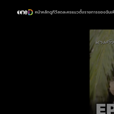
หน้าหลัก
ดูทีวีสด
ละครแนวตั้ง
รายการของฉัน
เพ