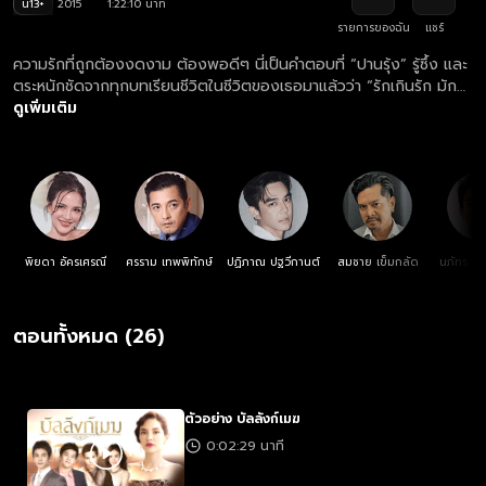
น13+
2015
1:22:10 นาที
รายการของฉัน
แชร์
ความรักที่ถูกต้องงดงาม ต้องพอดีๆ นี่เป็นคำตอบที่ “ปานรุ้ง” รู้ซึ้ง และ
ตระหนักชัดจากทุกบทเรียนชีวิตในชีวิตของเธอมาแล้วว่า “รักเกินรัก มัก
ทำลาย”
ดูเพิ่มเติม
พิยดา อัครเศรณี
ศรราม เทพพิทักษ์
ปฏิภาณ ปฐวีกานต์
สมชาย เข็มกลัด
นภัทร อินท
ตอนทั้งหมด (26)
ตัวอย่าง บัลลังก์เมฆ
0:02:29 นาที