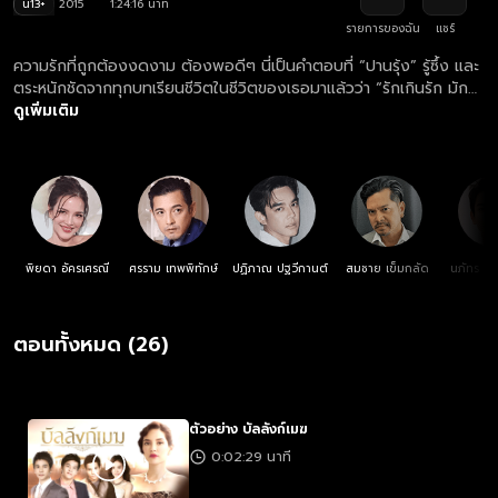
น13+
2015
1:24:16 นาที
รายการของฉัน
แชร์
ความรักที่ถูกต้องงดงาม ต้องพอดีๆ นี่เป็นคำตอบที่ “ปานรุ้ง” รู้ซึ้ง และ
ตระหนักชัดจากทุกบทเรียนชีวิตในชีวิตของเธอมาแล้วว่า “รักเกินรัก มัก
ทำลาย”
ดูเพิ่มเติม
พิยดา อัครเศรณี
ศรราม เทพพิทักษ์
ปฏิภาณ ปฐวีกานต์
สมชาย เข็มกลัด
นภัทร อินท
ตอนทั้งหมด (26)
ตัวอย่าง บัลลังก์เมฆ
0:02:29 นาที