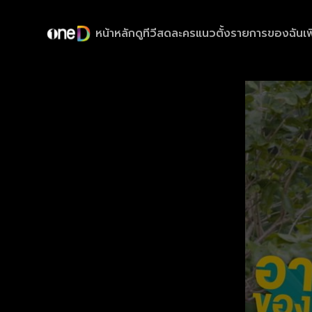
หน้าหลัก
ดูทีวีสด
ละครแนวตั้ง
รายการของฉัน
เพ