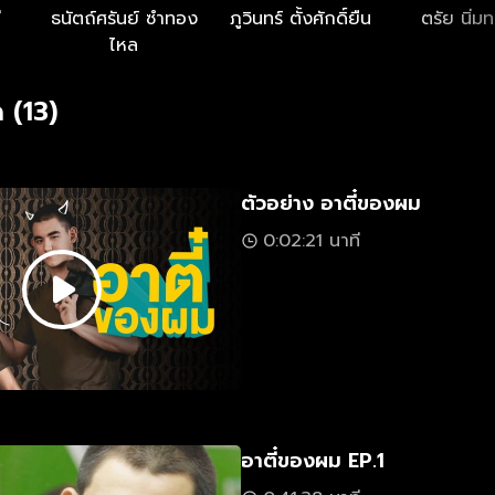
ี
ธนัตถ์ศรันย์ ซำทอง
ภูวินทร์ ตั้งศักดิ์ยืน
ตรัย นิ่ม
ไหล
 (13)
ตัวอย่าง อาตี๋ของผม
0:02:21 นาที
อาตี๋ของผม EP.1