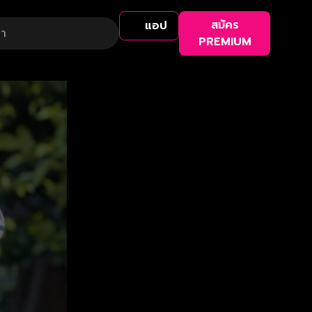
สมัคร
แอป
PREMIUM