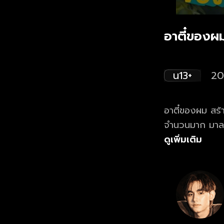
อาตี๋ของผ
น13+
20
อาตี๋ของผม สร้
จำนวนมาก มาลงจ
เดรก ประชันบทเ
ดูเพิ่มเติม