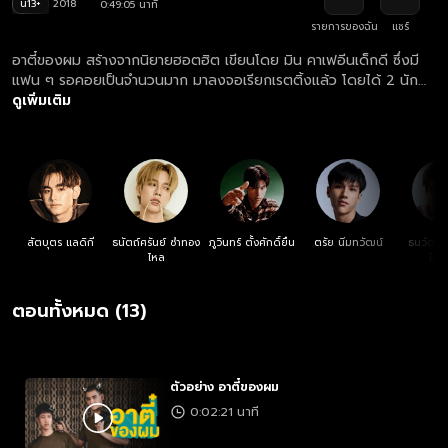
น13+
2018
0:49:05 นาที
รายการของฉัน
แชร์
อาตี๋ของผม สร้างจากนิยายฮอตฮิต เขียนโดย มิน คาเฟอีนเด็กดี ซึ่งมี
แฟน ๆ รอคอยเป็นจำนวนมาก มาลงจอเรียกเรตติ้งแล้ว โดยได้ 2 นัก
แสดงวัยรุ่นหน้าใหม่มาแรง แฟรงค์ และ เดรก ประชันบทเป็นครั้งแรก
ดูเพิ่มเติม
สัตบุตร แลดิกี
ธนัตถ์ศรันย์ ซำทอง
ภูวินทร์ ตั้งศักดิ์ยืน
ตรัย นิ่มทวัฒน์
ธนวัฒน์ 
ไหล
ไพศ
ตอนทั้งหมด (13)
ตัวอย่าง อาตี๋ของผม
0:02:21 นาที