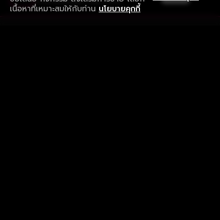
ดาวน์โหลดแอปเพื่อการรับชมที่ดีกว่า
เนื้อหาที่เหมาะสมให้กับท่าน
นโยบายคุกกี้
รับประสบการณ์ที่ดีที่สุดบนแอป
ภาษาไทย
คำถามที่พบบ่อย
แจ้งปัญหาการใช้งาน
ข้อกำหนดและเงื่อนไขการใช้งาน
นโยบายความเป็นส่วนตัว
ติดตามเรา
Version 8.1.0