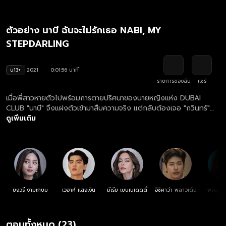
ตัวอย่าง นาบี ฉันจะไม่รักเธอ NABI, MY
STEPDARLING
น13+
2021
0:01:56 นาที
รายการของฉัน
แชร์
เมื่อพี่สาวหายตัวไปพร้อมการตายปริศนาของนายหญิงแห่ง DUBAI
CLUB "นาบี" จึงแฝงตัวเข้ามาสืบความจริง แต่กลับต้องเจอ "กวินทร์"
รักแรกที่กลับมาทวงแค้นเพราะเชื่อว่าพี่สาวเธอคือฆาตกร แถมยังเข้าใจผิด
ดูเพิ่มเติม
คิดว่าเธอจะเคลมพ่อเขาเพื่อเป็นแม่เลี้ยง!
ยงวรี งามเกษม
เวอาห์ แสงเงิน
มีเรีย เบนเนเดดตี้
อิชิคาว่า พลาวเด้น
พลอยชม
ทรั
ตอนทั้งหมด (23)