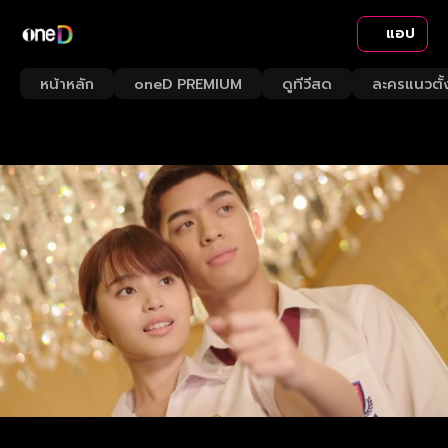
แอป
หน้าหลัก
oneD PREMIUM
ดูทีวีสด
ละครแนวตั้