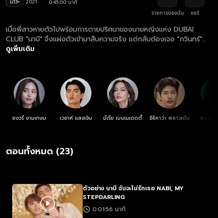
น13+
2021
0:45:00 นาที
รายการของฉัน
แชร์
เมื่อพี่สาวหายตัวไปพร้อมการตายปริศนาของนายหญิงแห่ง DUBAI
CLUB "นาบี" จึงแฝงตัวเข้ามาสืบความจริง แต่กลับต้องเจอ "กวินทร์"
รักแรกที่กลับมาทวงแค้นเพราะเชื่อว่าพี่สาวเธอคือฆาตกร แถมยังเข้าใจผิด
ดูเพิ่มเติม
คิดว่าเธอจะเคลมพ่อเขาเพื่อเป็นแม่เลี้ยง!
ยงวรี งามเกษม
เวอาห์ แสงเงิน
มีเรีย เบนเนเดดตี้
อิชิคาว่า พลาวเด้น
พลอยชม
ทรั
ตอนทั้งหมด (23)
ตัวอย่าง นาบี ฉันจะไม่รักเธอ NABI, MY
STEPDARLING
0:01:56 นาที