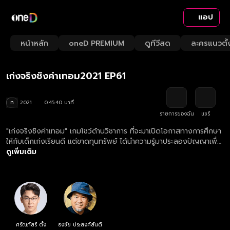
แอป
Playback
/
Mute
หน้าหลัก
oneD PREMIUM
ดูทีวีสด
ละครแนวตั้
Loaded
:
Rate
2.19%
เก่งจริงชิงค่าเทอม2021 EP61
ท
2021
0:45:40 นาที
รายการของฉัน
แชร์
"เก่งจริงชิงค่าเทอม" เกมโชว์ด้านวิชาการ ที่จะมาเปิดโอกาสทางการศึกษา
ให้กับเด็กเก่งเรียนดี แต่ขาดทุนทรัพย์ ได้นำความรู้มาประลองปัญญาเพื่อ
ชิงทุนการศึกษา
ดูเพิ่มเติม
ศรัณภัสร์ ตั้ง
ธงชัย ประสงค์สันติ