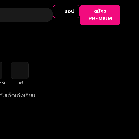
สมัคร
แอป
PREMIUM
งฉัน
แชร์
ับเด็กเก่งเรียน