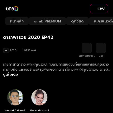
แอป
Playback
/
Mute
หน้าหลัก
oneD PREMIUM
ดูทีวีสด
ละครแนวตั้
Loaded
:
Rate
1.48%
ดาราพารวย 2020 EP42
ท
2020
1:07:35 นาที
รายการของฉัน
แชร์
รายการที่ดาราจะพาให้คุณรวย! กับเกมการแข่งขันที่หลากหลายจนคุณอาจ
คาดไม่ถึง และเซอร์ไพรส์สุดพิเศษจากดาราที่จะมาพาให้คุณได้รวย โดยมี
"แฟรงค์ ภคชนก์" และ "อ้อม พิยดา" รับหน้าที่พิธีกร
ดูเพิ่มเติม
ภคชนก์ โวอ่อนศรี
พิยดา อัครเศรณี