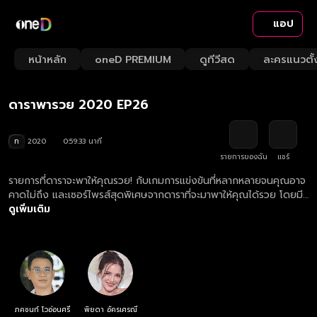
แอป
Playback
/
Mute
หน้าหลัก
oneD PREMIUM
ดูทีวีสด
ละครแนวตั้
Loaded
:
Rate
1.17%
ดาราพารวย 2020 EP26
ท
2020
0:59:33 นาที
รายการของฉัน
แชร์
รายการที่ดาราจะพาให้คุณรวย! กับเกมการแข่งขันที่หลากหลายจนคุณอาจ
คาดไม่ถึง และเซอร์ไพรส์สุดพิเศษจากดาราที่จะมาพาให้คุณได้รวย โดยมี
"แฟรงค์ ภคชนก์" และ "อ้อม พิยดา" รับหน้าที่พิธีกร
ดูเพิ่มเติม
ภคชนก์ โวอ่อนศรี
พิยดา อัครเศรณี