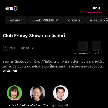
แอป
Playback
/
Mute
หน้าหลัก
oneD PREMIUM
ดูทีวีสด
ละครแนวตั้
Loaded
:
Rate
1.30%
Club Friday Show แมว จิรศักดิ์
ท
2019
1:09:20 นาที
รายการของฉัน
แชร์
รายการเดียวในประเทศไทย ที่ศิลปิน ดารา เหล่าคนดังทุกวงการ ต่างไว้ใจ
เล่าเรื่องราวชีวิต อย่างไม่เคยพูดที่ไหนมาก่อน เล่าเรื่องรัก เล่าเรื่องชีวิต
จากก้นบึ้งของหัวใจ เพราะเป็นที่เดียวที่ให้ความรู้สึกปลอดภัยที่จะเล่า อุ่น
ดูเพิ่มเติม
ใจที่จะบอก "ให้เราได้เรียนรู้วิธีคิด จากชีวิตคนดัง"
นภาพร ไตรวิทย์วารี
สายทิพย์ มนตรีกุล
ภูวนาท คุนผลิน