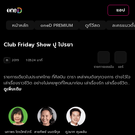
แอป
Playback
/
Mute
หน้าหลัก
oneD PREMIUM
ดูทีวีสด
ละครแนวตั้
Loaded
:
Rate
1.53%
Club Friday Show ปู ไปรยา
ท
2019
1:05:24 นาที
รายการของฉัน
แชร์
รายการเดียวในประเทศไทย ที่ศิลปิน ดารา เหล่าคนดังทุกวงการ ต่างไว้ใจ
เล่าเรื่องราวชีวิต อย่างไม่เคยพูดที่ไหนมาก่อน เล่าเรื่องรัก เล่าเรื่องชีวิต
จากก้นบึ้งของหัวใจ เพราะเป็นที่เดียวที่ให้ความรู้สึกปลอดภัยที่จะเล่า อุ่น
ดูเพิ่มเติม
ใจที่จะบอก "ให้เราได้เรียนรู้วิธีคิด จากชีวิตคนดัง"
นภาพร ไตรวิทย์วารี
สายทิพย์ มนตรีกุล
ภูวนาท คุนผลิน